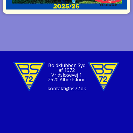
Boldklubben Syd
af 1972
Vridsløsevej 1
2620 Albertslund
kontakt@bs72.dk