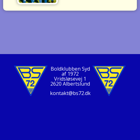
Boldklubben Syd
af 1972
Vridsløsevej 1
2620 Albertslund
kontakt@bs72.dk